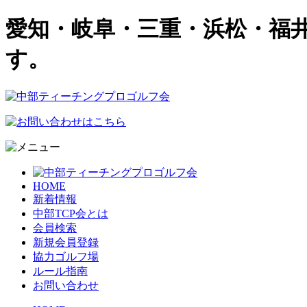
愛知・岐阜・三重・浜松・福
す。
HOME
新着情報
中部TCP会とは
会員検索
新規会員登録
協力ゴルフ場
ルール指南
お問い合わせ