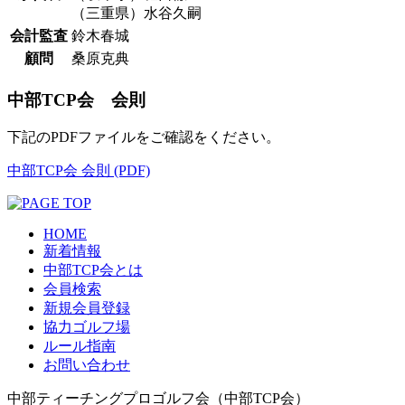
（三重県）水谷久嗣
会計監査
鈴木春城
顧問
桑原克典
中部TCP会 会則
下記のPDFファイルをご確認をください。
中部TCP会 会則 (PDF)
HOME
新着情報
中部TCP会とは
会員検索
新規会員登録
協力ゴルフ場
ルール指南
お問い合わせ
中部ティーチングプロゴルフ会（中部TCP会）