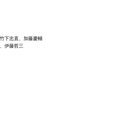
竹下忠直、加藤慶輔
、伊藤哲三