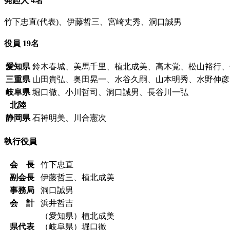
発起人 4名
竹下忠直(代表)、伊藤哲三、宮崎丈秀、洞口誠男
役員 19名
愛知県
鈴木春城、美馬千里、植北成美、高木覚、松山裕行、
三重県
山田貴弘、奥田晃一、水谷久嗣、山本明秀、水野伸彦
岐阜県
堀口徹、小川哲司、洞口誠男、長谷川一弘
北陸
静岡県
石神明美、川合憲次
執行役員
会 長
竹下忠直
副会長
伊藤哲三、植北成美
事務局
洞口誠男
会 計
浜井哲吉
（愛知県）植北成美
県代表
（岐阜県）堀口徹